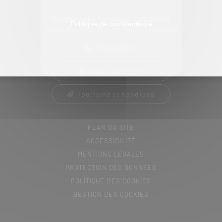
Écomusée - Ferme de Cottinville
Politique de confidentialité
41 rue Maurice Tenine, 94260 Fresnes
0141243224
Nous contacter
Tourisme et handicap
PLAN DU SITE
ACCESSIBILITÉ
MENTIONS LÉGALES
PROTECTION DES DONNÉES
POLITIQUE DES COOKIES
GESTION DES COOKIES