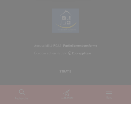
Accessibilité RGAA
Partiellement conforme
Écoconception RGESN
Eco-appliqué
STRATIS
Menu
S'abonner
Rechercher