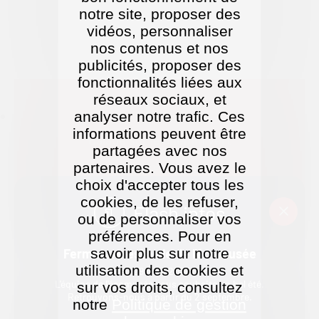
notre site, proposer des
vidéos, personnaliser
nos contenus et nos
publicités, proposer des
fonctionnalités liées aux
réseaux sociaux, et
analyser notre trafic. Ces
informations peuvent être
Balade sur le chemin vert
partagées avec nos
partenaires. Vous avez le
DOCUMENT PDF
2.35 MO
choix d'accepter tous les
Télécharger
cookies, de les refuser,
Flash infos
ou de personnaliser vos
préférences. Pour en
savoir plus sur notre
Fermeture estivale de l'écomusée
utilisation des cookies et
du 1er au 29 août 2026 (inclus).
L'équipe de l'écomusée vous souhaite un bel été.
sur vos droits, consultez
Retrouvons-nous à partir du 2 septembre.
notre
Politique de gestion
Retour à la liste