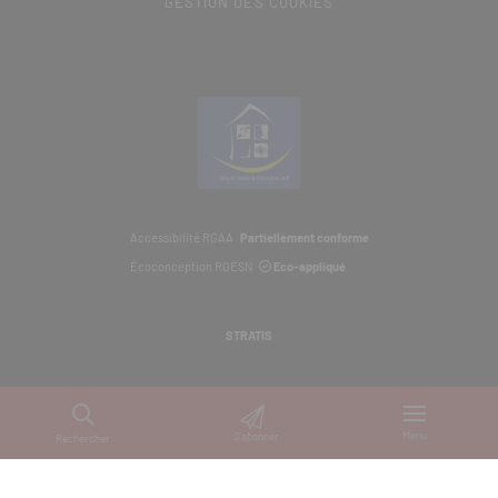
GESTION DES COOKIES
Accessibilité RGAA
Partiellement conforme
Écoconception RGESN
Eco-appliqué
STRATIS
Menu
S'abonner
Rechercher