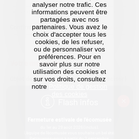
analyser notre trafic. Ces
informations peuvent être
Saisir une adresse électronique valide (ex. : jeandupont@example.com)
partagées avec nos
partenaires. Vous avez le
Confirmer l'adresse de courriel
(obligatoire)
choix d'accepter tous les
cookies, de les refuser,
ou de personnaliser vos
préférences. Pour en
Votre message :
savoir plus sur notre
utilisation des cookies et
Objet de la demande (merci de la préciser)
sur vos droits, consultez
:
notre
Politique de gestion
(obligatoire)
des cookies
Flash infos
Fermeture estivale de l'écomusée
du 1er au 29 août 2026 (inclus).
L'équipe de l'écomusée vous souhaite un bel été.
Retrouvons-nous à partir du 2 septembre.