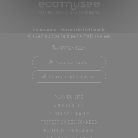
Écomusée - Ferme de Cottinville
41 rue Maurice Tenine, 94260 Fresnes
0141243224
Nous contacter
Tourisme et handicap
PLAN DU SITE
ACCESSIBILITÉ
MENTIONS LÉGALES
PROTECTION DES DONNÉES
POLITIQUE DES COOKIES