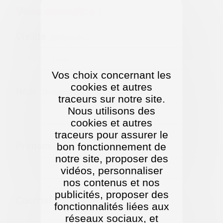
Vous connaître :
Civilité
(obligatoire)
Vos choix concernant les
cookies et autres
Nom
(obligatoire)
traceurs sur notre site.
Nous utilisons des
cookies et autres
traceurs pour assurer le
Prénom
bon fonctionnement de
(obligatoire)
notre site, proposer des
vidéos, personnaliser
nos contenus et nos
publicités, proposer des
Courriel
(obligatoire)
fonctionnalités liées aux
réseaux sociaux, et