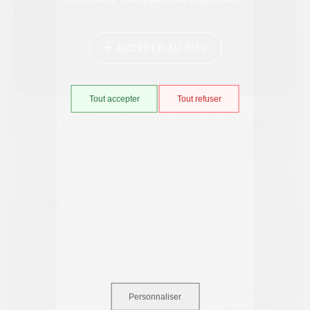
Votre message :
(obligatoire)
ACCÉDER AU SITE
Tout accepter
Tout refuser
Je reconnais avoir pris connaissance de la
politique du site en matière de protection
des données.
Cliquez ici pour les consulter
(obligatoire)
Vérification antispam
(obligatoire)
Veuillez cocher la case "Je suis un humain"
Personnaliser
ETAPE SUIVANTE