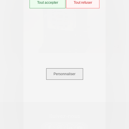
Tout accepter
Tout refuser
+ 2
+ 2
Personnaliser
Suivez-nous