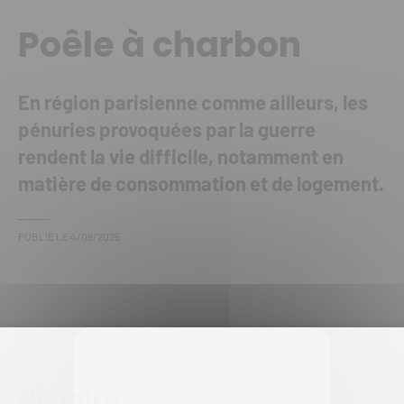
Poêle à charbon
En région parisienne comme ailleurs, les
pénuries provoquées par la guerre
rendent la vie difficile, notamment en
matière de consommation et de logement.
PUBLIÉ LE
4/06/2025
Histoire