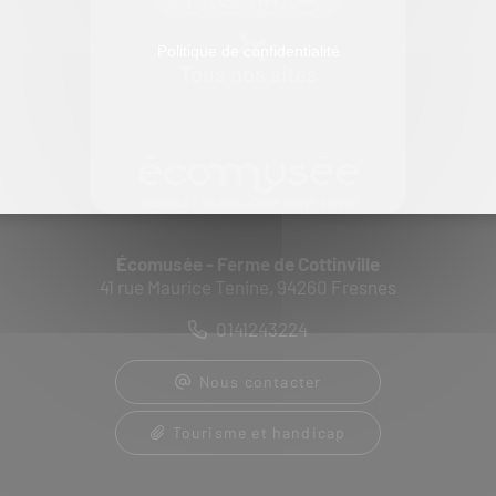
Politique de confidentialité
Tous nos sites
Écomusée - Ferme de Cottinville
41 rue Maurice Tenine, 94260 Fresnes
0141243224
Nous contacter
Tourisme et handicap