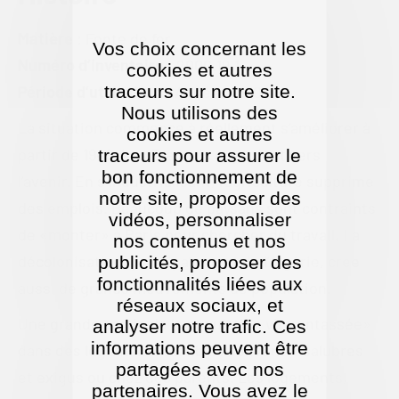
Matière
: Fonte de fer
Vos choix concernant les
Numéro d’inventaire
: 2000.19.1
cookies et autres
traceurs sur notre site.
Période d’utilisation
: Années 1950
Nous utilisons des
La situation commence à réellement s’améliorer à
cookies et autres
partir de 1949. Les Français regardent vers
traceurs pour assurer le
bon fonctionnement de
l’avenir. En s’industrialisant, l’agriculture supprime
notre site, proposer des
des emplois. Beaucoup de paysans sont contraints
vidéos, personnaliser
de «monter» à Paris pour chercher du travail. La
nos contenus et nos
décolonisation, principalement de l’Algérie, crée
publicités, proposer des
fonctionnalités liées aux
aussi de grands mouvements de population.
réseaux sociaux, et
Une grande partie de la population vit «entassée»
analyser notre trafic. Ces
informations peuvent être
dans des logements meublés souvent insalubres
partagées avec nos
et exigus ou chez des parents. Les logements,
partenaires. Vous avez le