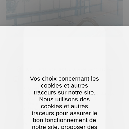
18 Av. de l'Europe, 94190 Villeneuve-Saint-Georges
Vos choix concernant les
La piscine compte
cookies et autres
Un grand bassin de 25 mètres
traceurs sur notre site.
Un petit bassin de 12,5 mètres (fermé pendant les
séances d'aquagym, aquamoving, etc.)
Nous utilisons des
Une pataugeoire
cookies et autres
Un solarium
traceurs pour assurer le
Des espaces verts
bon fonctionnement de
Bonnet de bain obligatoire.
notre site, proposer des