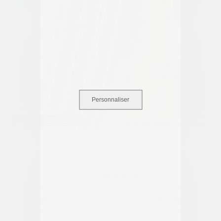
Personnaliser
50 m
©
OpenStreetMap
contributeurs.
Retour à la liste
Précédent
Suivant