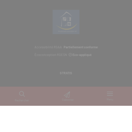
Accessibilité RGAA
Partiellement conforme
Écoconception RGESN
Eco-appliqué
STRATIS
Menu
S'abonner
Rechercher