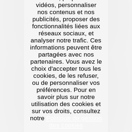
vidéos, personnaliser
nos contenus et nos
publicités, proposer des
Période scolaire
fonctionnalités liées aux
Lundi, mardi et jeudi de 12h à 14h
réseaux sociaux, et
Mercredi de 12h à 19h
analyser notre trafic. Ces
Vendredi de 12h à 13h15 et de 17h à 21h
Samedi de 12h à 14h et de 15h à 19h
informations peuvent être
Dimanche de 9h à 13h
partagées avec nos
partenaires. Vous avez le
choix d'accepter tous les
cookies, de les refuser,
ou de personnaliser vos
préférences. Pour en
01 78 18 20 19
savoir plus sur notre
utilisation des cookies et
COURRIEL
sur vos droits, consultez
notre
Politique de gestion
des cookies