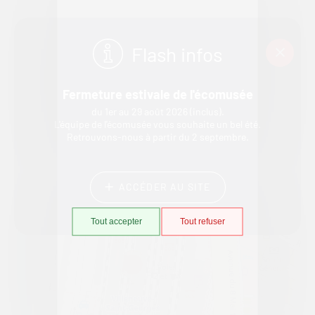
Flash infos
Fermeture estivale de l'écomusée
du 1er au 29 août 2026 (inclus).
L'équipe de l'écomusée vous souhaite un bel été.
Retrouvons-nous à partir du 2 septembre.
+
−
ACCÉDER AU SITE
Tout accepter
Tout refuser